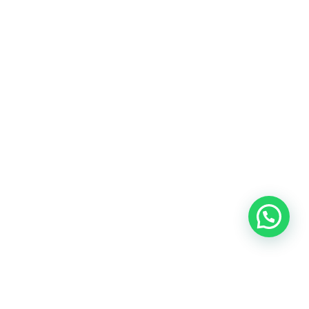
¿Tienes un
PROYECTO
EN MENTE?
©2025 UnWebmaster | Todos los derechos reservados.
Desarrollado por UnWebmaster