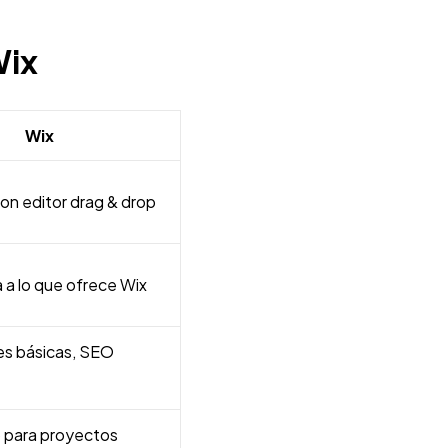
Wix
Wix
con editor drag & drop
 a lo que ofrece Wix
s básicas, SEO
 para proyectos