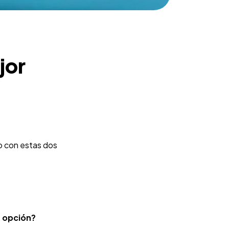
jor
o con estas dos
r opción?