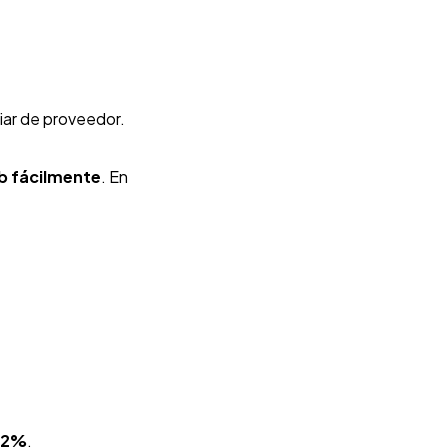
iar de proveedor.
b fácilmente
. En
n 2%
.