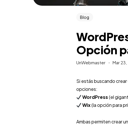
Blog
WordPress
Opción p
UnWebmaster
Mar 23,
Si estás buscando crear
opciones:
WordPress
(el gigan
Wix
(la opción para pr
Ambas permiten crear un