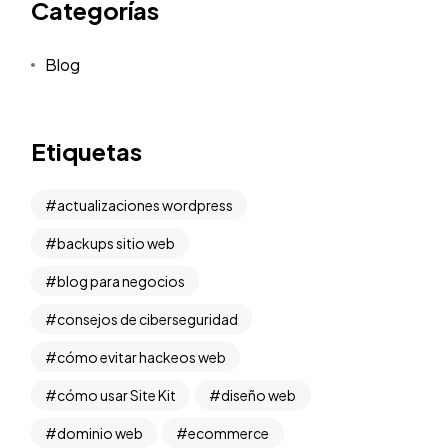
Categorías
Blog
Etiquetas
actualizaciones wordpress
backups sitio web
blog para negocios
consejos de ciberseguridad
cómo evitar hackeos web
cómo usar Site Kit
diseño web
dominio web
ecommerce