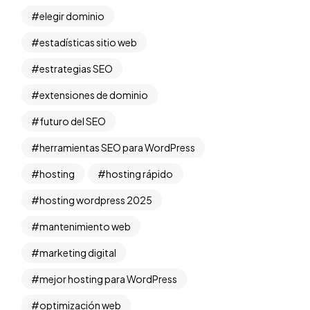
elegir dominio
estadísticas sitio web
estrategias SEO
extensiones de dominio
futuro del SEO
herramientas SEO para WordPress
hosting
hosting rápido
hosting wordpress 2025
mantenimiento web
marketing digital
mejor hosting para WordPress
optimización web