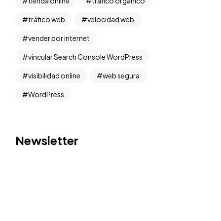
tienda online
tráfico orgánico
tráfico web
velocidad web
vender por internet
vincular Search Console WordPress
visibilidad online
web segura
WordPress
Newsletter