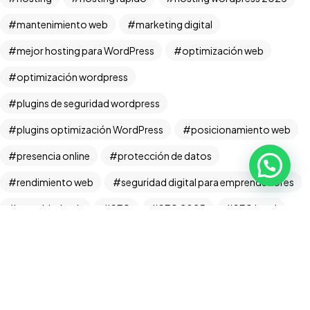
mantenimiento web
marketing digital
mejor hosting para WordPress
optimización web
¿Tienes un
PROYECTO
optimización wordpress
EN MENTE?
plugins de seguridad wordpress
plugins optimización WordPress
posicionamiento web
presencia online
protección de datos
©2025 UnWebmaster | Todos los derechos reservados.
Desarrollado por UnWebmaster
rendimiento web
seguridad digital para emprendedores
seguridad web
SEO
SEO 2025
SEO local
SEO web
sitio web
tienda online
tráfico orgánico
tráfico web
velocidad web
vender por internet
vincular Search Console WordPress