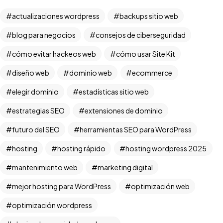
actualizaciones wordpress
backups sitio web
blog para negocios
consejos de ciberseguridad
cómo evitar hackeos web
cómo usar Site Kit
diseño web
dominio web
ecommerce
elegir dominio
estadísticas sitio web
estrategias SEO
extensiones de dominio
futuro del SEO
herramientas SEO para WordPress
hosting
hosting rápido
hosting wordpress 2025
mantenimiento web
marketing digital
mejor hosting para WordPress
optimización web
optimización wordpress