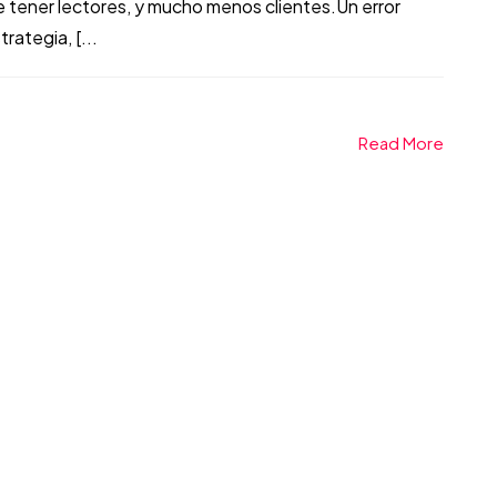
e tener lectores, y mucho menos clientes.Un error
rategia, [...
Read More