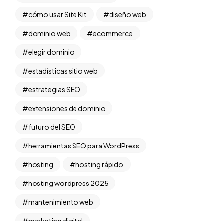
cómo usar Site Kit
diseño web
dominio web
ecommerce
elegir dominio
estadísticas sitio web
estrategias SEO
extensiones de dominio
futuro del SEO
herramientas SEO para WordPress
hosting
hosting rápido
hosting wordpress 2025
mantenimiento web
marketing digital