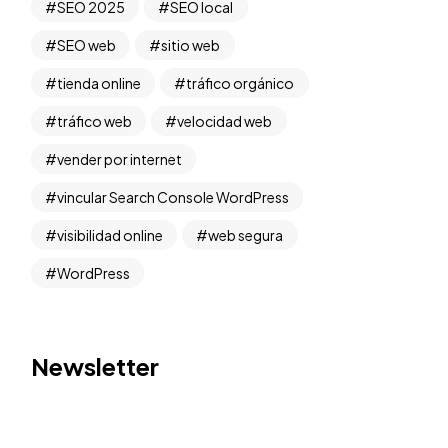
SEO 2025
SEO local
SEO web
sitio web
tienda online
tráfico orgánico
tráfico web
velocidad web
vender por internet
vincular Search Console WordPress
visibilidad online
web segura
WordPress
Newsletter