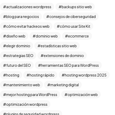
actualizaciones wordpress
backups sitio web
blog para negocios
consejos de ciberseguridad
cómo evitar hackeos web
cómo usar Site Kit
diseño web
dominio web
ecommerce
elegir dominio
estadísticas sitio web
estrategias SEO
extensiones de dominio
futuro del SEO
herramientas SEO para WordPress
hosting
hosting rápido
hosting wordpress 2025
mantenimiento web
marketing digital
mejor hosting para WordPress
optimización web
optimización wordpress
plugins de seguridad wordpress