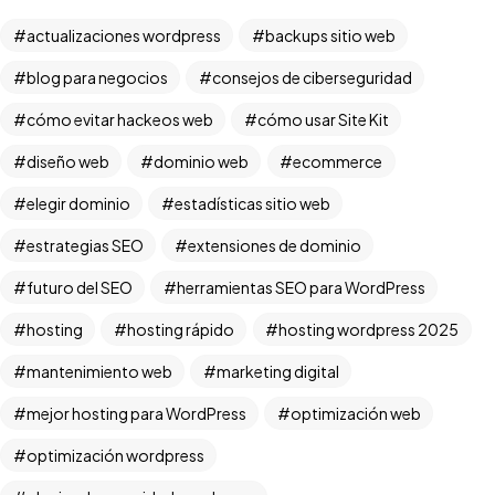
actualizaciones wordpress
backups sitio web
blog para negocios
consejos de ciberseguridad
cómo evitar hackeos web
cómo usar Site Kit
diseño web
dominio web
ecommerce
elegir dominio
estadísticas sitio web
estrategias SEO
extensiones de dominio
futuro del SEO
herramientas SEO para WordPress
hosting
hosting rápido
hosting wordpress 2025
mantenimiento web
marketing digital
mejor hosting para WordPress
optimización web
optimización wordpress