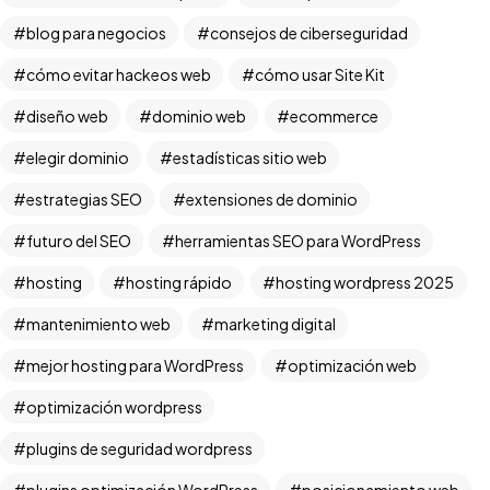
blog para negocios
consejos de ciberseguridad
cómo evitar hackeos web
cómo usar Site Kit
diseño web
dominio web
ecommerce
elegir dominio
estadísticas sitio web
estrategias SEO
extensiones de dominio
futuro del SEO
herramientas SEO para WordPress
hosting
hosting rápido
hosting wordpress 2025
mantenimiento web
marketing digital
mejor hosting para WordPress
optimización web
optimización wordpress
plugins de seguridad wordpress
plugins optimización WordPress
posicionamiento web