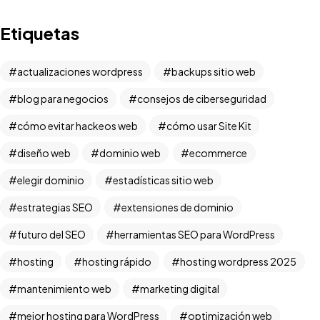
Etiquetas
actualizaciones wordpress
backups sitio web
blog para negocios
consejos de ciberseguridad
cómo evitar hackeos web
cómo usar Site Kit
diseño web
dominio web
ecommerce
elegir dominio
estadísticas sitio web
estrategias SEO
extensiones de dominio
futuro del SEO
herramientas SEO para WordPress
hosting
hosting rápido
hosting wordpress 2025
mantenimiento web
marketing digital
mejor hosting para WordPress
optimización web