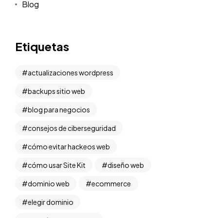
Blog
Etiquetas
actualizaciones wordpress
backups sitio web
blog para negocios
consejos de ciberseguridad
cómo evitar hackeos web
cómo usar Site Kit
diseño web
dominio web
ecommerce
elegir dominio