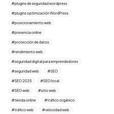
plugins de seguridad wordpress
plugins optimización WordPress
posicionamiento web
presencia online
protección de datos
rendimiento web
seguridad digital para emprendedores
seguridad web
SEO
SEO 2025
SEO local
SEO web
sitio web
tienda online
tráfico orgánico
tráfico web
velocidad web