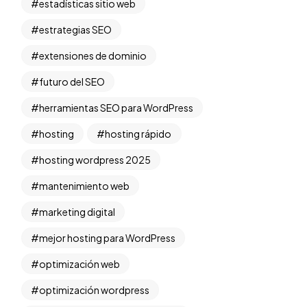
estadísticas sitio web
estrategias SEO
extensiones de dominio
futuro del SEO
herramientas SEO para WordPress
hosting
hosting rápido
hosting wordpress 2025
mantenimiento web
marketing digital
mejor hosting para WordPress
optimización web
optimización wordpress