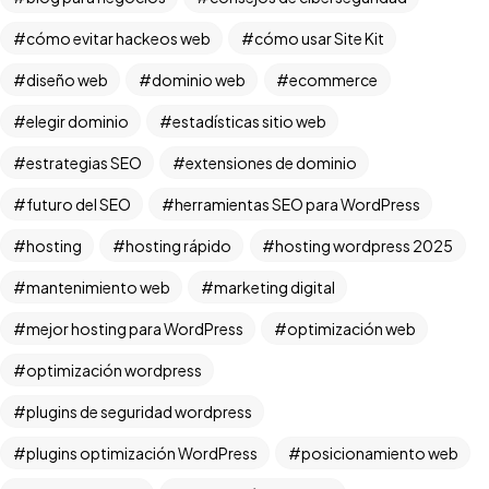
cómo evitar hackeos web
cómo usar Site Kit
diseño web
dominio web
ecommerce
elegir dominio
estadísticas sitio web
estrategias SEO
extensiones de dominio
futuro del SEO
herramientas SEO para WordPress
hosting
hosting rápido
hosting wordpress 2025
mantenimiento web
marketing digital
mejor hosting para WordPress
optimización web
optimización wordpress
plugins de seguridad wordpress
plugins optimización WordPress
posicionamiento web