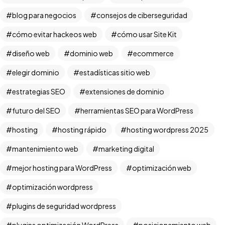
blog para negocios
consejos de ciberseguridad
cómo evitar hackeos web
cómo usar Site Kit
diseño web
dominio web
ecommerce
elegir dominio
estadísticas sitio web
estrategias SEO
extensiones de dominio
futuro del SEO
herramientas SEO para WordPress
hosting
hosting rápido
hosting wordpress 2025
mantenimiento web
marketing digital
mejor hosting para WordPress
optimización web
optimización wordpress
plugins de seguridad wordpress
plugins optimización WordPress
posicionamiento web