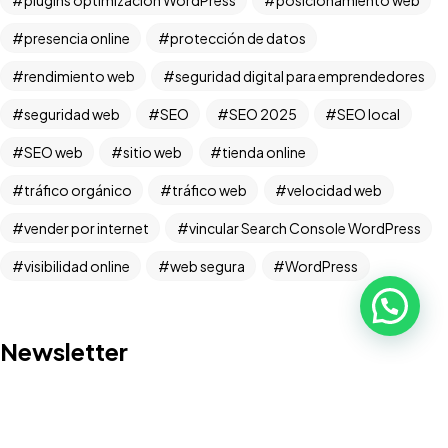
presencia online
protección de datos
rendimiento web
seguridad digital para emprendedores
seguridad web
SEO
SEO 2025
SEO local
¿Tienes un
PROYECTO
SEO web
sitio web
tienda online
tráfico orgánico
tráfico web
velocidad web
EN MENTE?
vender por internet
vincular Search Console WordPress
visibilidad online
web segura
WordPress
©2025 UnWebmaster | Todos los derechos reservados.
Desarrollado por UnWebmaster
Newsletter