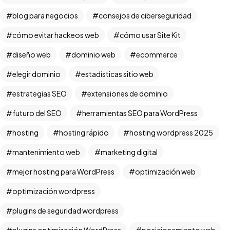
blog para negocios
consejos de ciberseguridad
cómo evitar hackeos web
cómo usar Site Kit
diseño web
dominio web
ecommerce
elegir dominio
estadísticas sitio web
estrategias SEO
extensiones de dominio
futuro del SEO
herramientas SEO para WordPress
hosting
hosting rápido
hosting wordpress 2025
mantenimiento web
marketing digital
mejor hosting para WordPress
optimización web
optimización wordpress
plugins de seguridad wordpress
plugins optimización WordPress
posicionamiento web